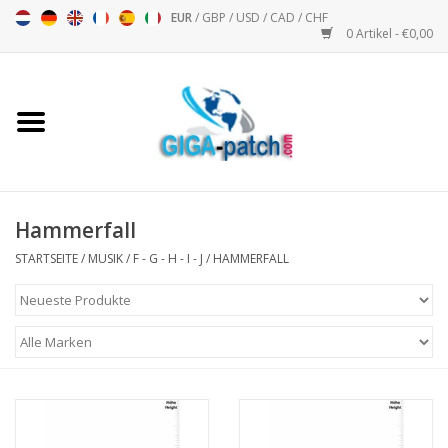
EUR
/
GBP
/
USD
/
CAD
/
CHF
0 Artikel - €0,00
Startseite
Bigpatch
Bikerpatch
Hammerfall
STARTSEITE
/
MUSIK
/
F - G - H - I - J
/
HAMMERFALL
Motorsport - Sport
Musik
Patch I
Patch II