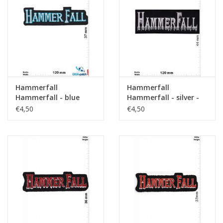
Schlüsselanhänger
Aufkleber
Hammerfall
Hammerfall
Hammerfall - blue
Hammerfall - silver -
silver -Power-Metal-
Power-Metal-Band
€4,50
€4,50
Band