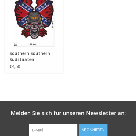
Schlüsselanhänger
Aufkleber
Southern Southern -
Südstaaten -
Totenkopf
€4,50
Melden Sie sich für unseren Newsletter an:
ABONNIEREN