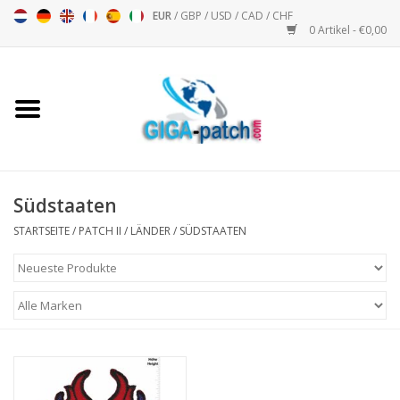
EUR
/
GBP
/
USD
/
CAD
/
CHF
0 Artikel - €0,00
Startseite
Bigpatch
Bikerpatch
Südstaaten
STARTSEITE
/
PATCH II
/
LÄNDER
/
SÜDSTAATEN
Motorsport - Sport
Musik
Patch I
Patch II