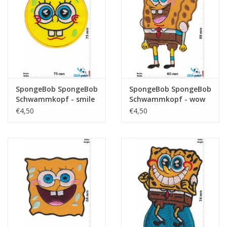
Schlüsselanhänger
Aufkleber
SpongeBob SpongeBob
SpongeBob SpongeBob
Schwammkopf - smile
Schwammkopf - wow
- round
€4,50
€4,50