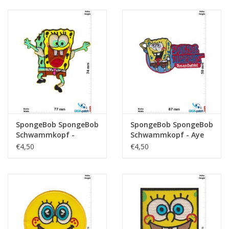
SpongeBob SpongeBob
SpongeBob SpongeBob
Schwammkopf -
Schwammkopf - Aye
Happy Happy
Aye Captain!
€4,50
€4,50