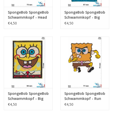
SpongeBob SpongeBob
SpongeBob SpongeBob
Schwammkopf - Head
Schwammkopf - Big
big
Smile
€4,50
€4,50
SpongeBob SpongeBob
SpongeBob SpongeBob
Schwammkopf - Big
Schwammkopf - Run
Sqaure
€4,50
€4,50