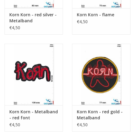
Korn Korn - red silver -
Korn Korn - flame
Metalband
€4,50
€4,50
Korn Korn - Metalband
Korn Korn - red gold -
- red font
Metalband
€4,50
€4,50