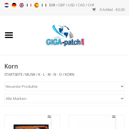
EUR
/
GBP
/
USD
/
CAD
/
CHF
0 Artikel - €0,00
Startseite
Bigpatch
Bikerpatch
Korn
STARTSEITE
/
MUSIK
/
K - L - M - N - O
/
KORN
Motorsport - Sport
Musik
Patch I
Patch II