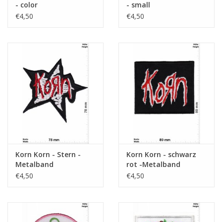
- color
- small
€4,50
€4,50
Korn Korn - Stern -
Korn Korn - schwarz
Metalband
rot -Metalband
€4,50
€4,50