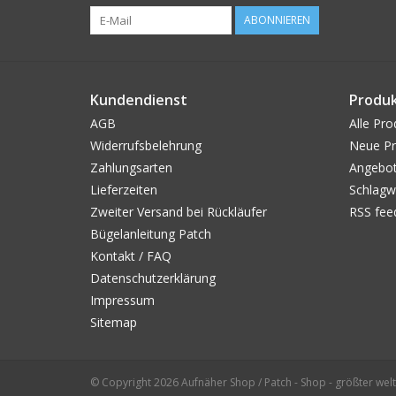
ABONNIEREN
Kundendienst
Produ
AGB
Alle Pro
Widerrufsbelehrung
Neue Pr
Zahlungsarten
Angebo
Lieferzeiten
Schlagw
Zweiter Versand bei Rückläufer
RSS fee
Bügelanleitung Patch
Kontakt / FAQ
Datenschutzerklärung
Impressum
Sitemap
© Copyright 2026 Aufnäher Shop / Patch - Shop - größter welt