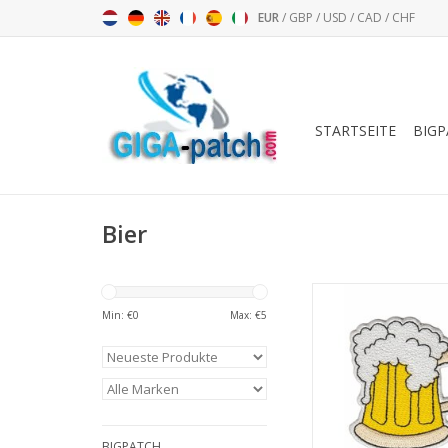
EUR
/
GBP
/
USD
/
CAD
/
CHF
STARTSEITE
BIGP
Bier
Bier - Massk
Min: €
0
Max: €
5
ZUM WARENKORB HI
BIGPATCH