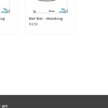
rug
Bier Bier - Masskrug
€4,50
 an: