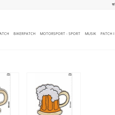
ATCH
BIKERPATCH
MOTORSPORT - SPORT
MUSIK
PATCH I
rug
Bier - Masskrug
NZUFÜGEN
ZUM WARENKORB HINZUFÜGEN