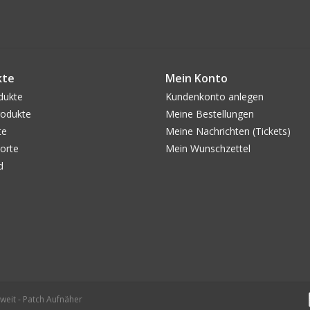
kte
Mein Konto
dukte
Kundenkonto anlegen
odukte
Meine Bestellungen
te
Meine Nachrichten (Tickets)
orte
Mein Wunschzettel
d
weit - Patch Aufnäher