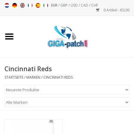
EUR
/
GBP
/
USD
/
CAD
/
CHF
0 Artikel - €0,00
Startseite
Bigpatch
Bikerpatch
Cincinnati Reds
STARTSEITE
/
MARKEN
/
CINCINNATI REDS
Motorsport - Sport
Musik
Patch I
Patch II