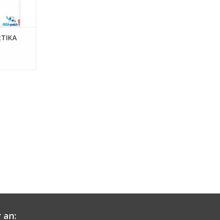
RTIKA
 an: