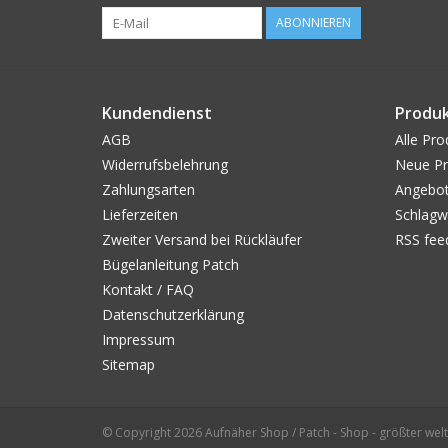
ABONNIEREN
Kundendienst
Produ
AGB
Alle Pro
Widerrufsbelehrung
Neue Pr
Zahlungsarten
Angebo
Lieferzeiten
Schlagw
Zweiter Versand bei Rückläufer
RSS fee
Bügelanleitung Patch
Kontakt / FAQ
Datenschutzerklärung
Impressum
Sitemap
© Copyright 2026 Aufnäher Shop / Patch - Shop - größter welt