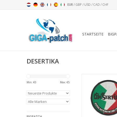
EUR
/
GBP
/
USD
/
CAD
/
CHF
STARTSEITE
BIGP
DESERTIKA
DeSERTIKA
Min: €
0
Max: €
5
ZUM WARENKORB HI
BIGPATCH