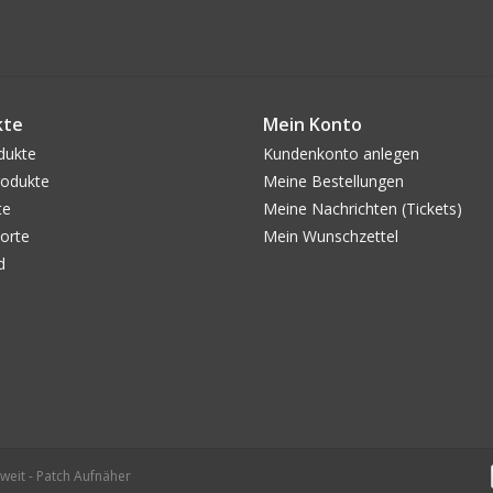
kte
Mein Konto
dukte
Kundenkonto anlegen
odukte
Meine Bestellungen
te
Meine Nachrichten (Tickets)
orte
Mein Wunschzettel
d
weit - Patch Aufnäher