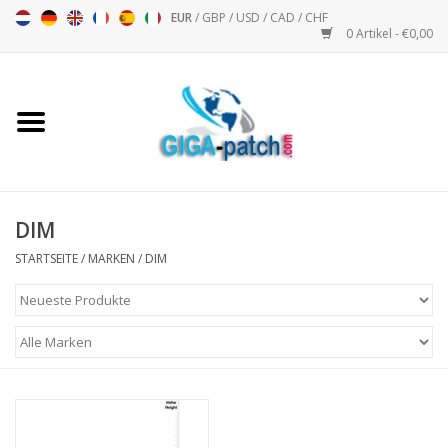
EUR
/
GBP
/
USD
/
CAD
/
CHF
0 Artikel - €0,00
Startseite
Bigpatch
Bikerpatch
DIM
STARTSEITE
/
MARKEN
/
DIM
Motorsport - Sport
Musik
Patch I
Patch II