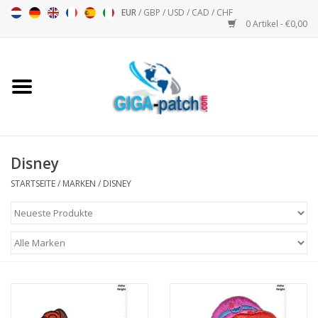
EUR
/
GBP
/
USD
/
CAD
/
CHF
0 Artikel - €0,00
Startseite
Bigpatch
Bikerpatch
Disney
STARTSEITE
/
MARKEN
/
DISNEY
Motorsport - Sport
Musik
Patch I
Patch II