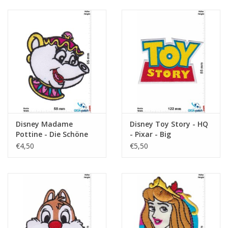
Disney Madame
Disney Toy Story - HQ
Pottine - Die Schöne
- Pixar - Big
und das Biest
€4,50
€5,50