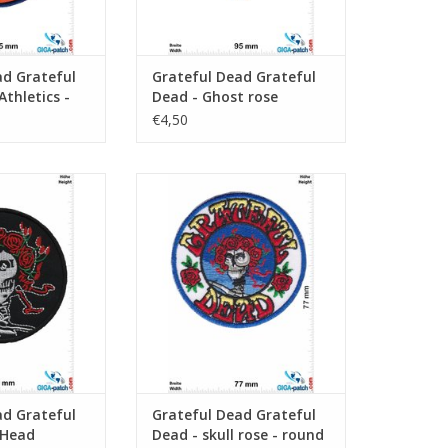
ad Grateful
Grateful Dead Grateful
Athletics -
Dead - Ghost rose
€4,50
d - Rose Head
Grateful Dead - skull rose - round
RB HINZUFÜGEN
ZUM WARENKORB HINZUFÜGEN
ad Grateful
Grateful Dead Grateful
 Head
Dead - skull rose - round