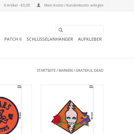
0 Artikel - €0,00
Mein Konto / Kundenkonto anlegen
PATCH II
SCHLÜSSELANHÄNGER
AUFKLEBER
STARTSEITE
/
MARKEN
/
GRATEFUL DEAD
 Bear Athletics -
Grateful Dead - Ghost rose
 710
ZUM WARENKORB HINZUFÜGEN
RB HINZUFÜGEN