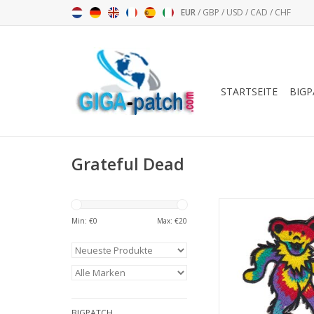
EUR
/
GBP
/
USD
/
CAD
/
CHF
STARTSEITE
BIGP
Grateful Dead
Grateful Dead 
Min: €
0
Max: €
20
ZUM WARENKORB HI
BIGPATCH