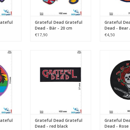
ateful
Grateful Dead Grateful
Grateful De
Dead - Bär - 20 cm
Dead - Bear 
Div 710
€17,90
€4,50
 color
Grateful Dead - red black
Grateful Dea
NZUFÜGEN
ZUM WARENKORB HINZUFÜGEN
ZUM WARENKO
ateful
Grateful Dead Grateful
Grateful De
Dead - red black
Dead - Rose