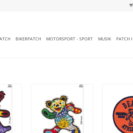
ATCH
BIKERPATCH
MOTORSPORT - SPORT
MUSIK
PATCH I
- Bär
Grateful Dead - Bär - 20 cm
Grateful Dead -
Div
NZUFÜGEN
ZUM WARENKORB HINZUFÜGEN
ZUM WARENKO