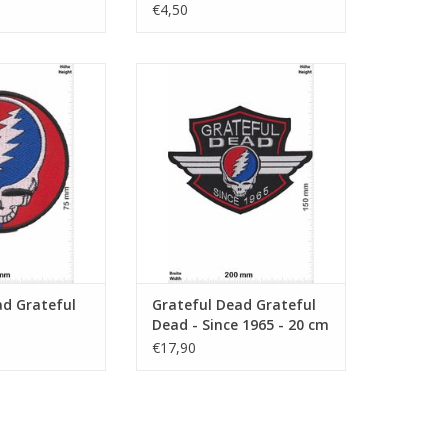
€4,50
ead - skull
Grateful Dead - Since 1965 - 20
cm
RB HINZUFÜGEN
ZUM WARENKORB HINZUFÜGEN
ad Grateful
Grateful Dead Grateful
Dead - Since 1965 - 20 cm
€17,90