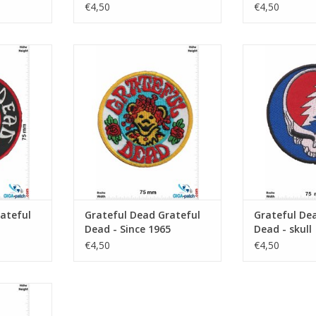
€4,50
€4,50
skull
Grateful Dead - Since 1965
Grateful D
NZUFÜGEN
ZUM WARENKORB HINZUFÜGEN
ZUM WARENKO
ateful
Grateful Dead Grateful
Grateful De
Dead - Since 1965
Dead - skull
€4,50
€4,50
nce 1965
NZUFÜGEN