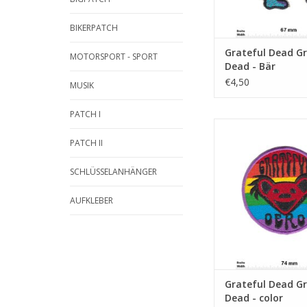
BIKERPATCH
Grateful Dead Gr
MOTORSPORT - SPORT
Dead - Bär
€4,50
MUSIK
PATCH I
Grateful Dead -
PATCH II
ZUM WARENKORB HI
SCHLÜSSELANHÄNGER
AUFKLEBER
Grateful Dead Gr
Dead - color