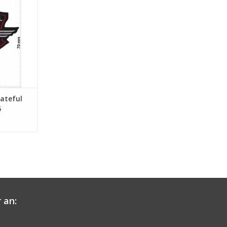
ateful
5
 an: