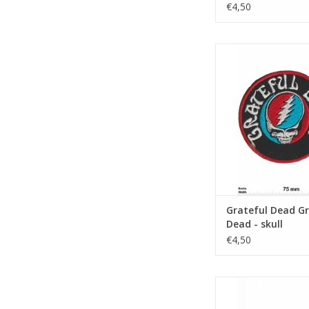
€4,50
Grateful Dead - 
ZUM WARENKORB HI
Grateful Dead Gr
Dead - skull
€4,50
Grateful Dead - Si
ZUM WARENKORB HI