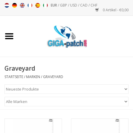
EUR
/
GBP
/
USD
/
CAD
/
CHF
0 Artikel - €0,00
Startseite
Bigpatch
Bikerpatch
Graveyard
STARTSEITE
/
MARKEN
/
GRAVEYARD
Motorsport - Sport
Musik
Patch I
Patch II