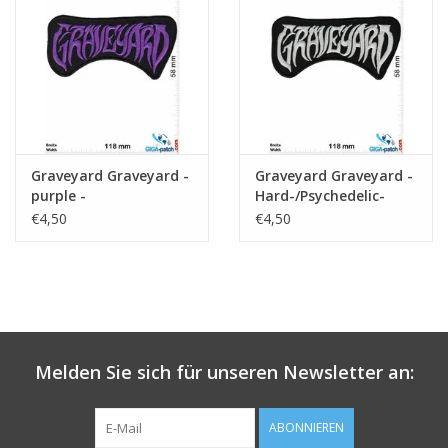
Schlüsselanhänger
Aufkleber
Graveyard Graveyard -
Graveyard Graveyard -
purple -
Hard-/Psychedelic-
Hard-/Psychedelic-
Rock-Band
€4,50
€4,50
Rock-Band
Melden Sie sich für unseren Newsletter an:
ABONNIEREN