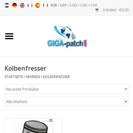
EUR
/
GBP
/
USD
/
CAD
/
CHF
0 Artikel - €0,00
Startseite
Bigpatch
Bikerpatch
Kolbenfresser
STARTSEITE
/
MARKEN
/
KOLBENFRESSER
Motorsport - Sport
Musik
Patch I
Patch II