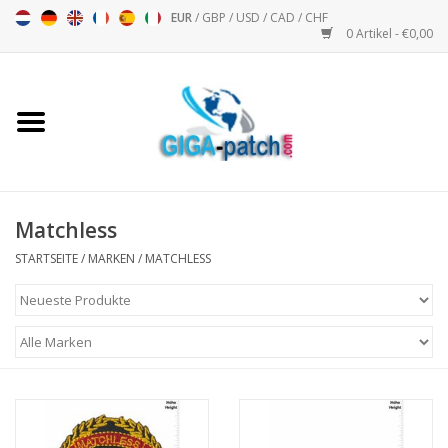
EUR
/
GBP
/
USD
/
CAD
/
CHF
0 Artikel - €0,00
Startseite
Bigpatch
Bikerpatch
Matchless
STARTSEITE
/
MARKEN
/
MATCHLESS
Motorsport - Sport
Musik
Patch I
Patch II