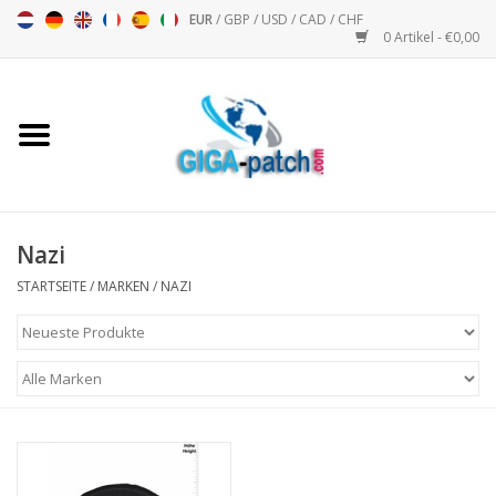
EUR
/
GBP
/
USD
/
CAD
/
CHF
0 Artikel - €0,00
Startseite
Bigpatch
Bikerpatch
Nazi
STARTSEITE
/
MARKEN
/
NAZI
Motorsport - Sport
Musik
Patch I
Patch II