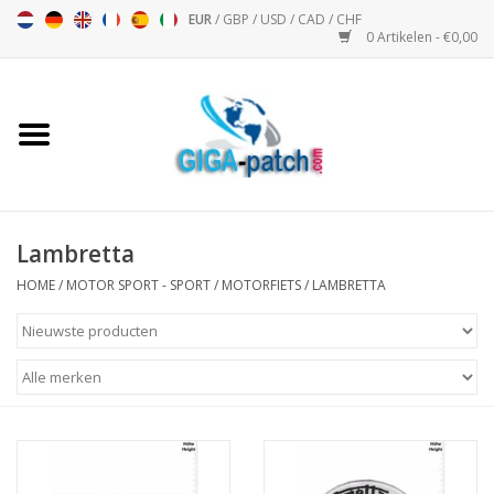
EUR
/
GBP
/
USD
/
CAD
/
CHF
0 Artikelen - €0,00
Home
Bigpatch
Bikerpatch
Lambretta
HOME
/
MOTOR SPORT - SPORT
/
MOTORFIETS
/
LAMBRETTA
Motor Sport - Sport
Muziek
Patch I
Patch II