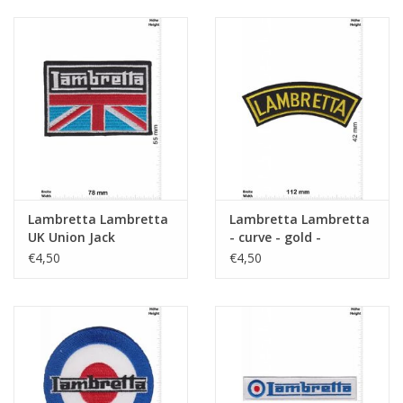
Lambretta Lambretta
Lambretta Lambretta
UK Union Jack
- curve - gold -
Innocenti - Scooter -
€4,50
€4,50
Classic