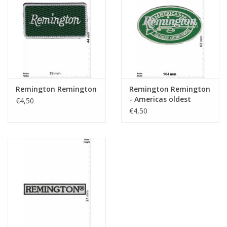
Sleutelhanger
Sticker
Remington Remington
Remington Remington
- Americas oldest
€4,50
Gunmaker
€4,50