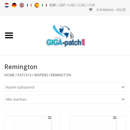
EUR
/
GBP
/
USD
/
CAD
/
CHF
0 Artikelen - €0,00
Home
Bigpatch
Bikerpatch
Remington
HOME
/
PATCH II
/
WAPENS
/
REMINGTON
Motor Sport - Sport
Muziek
Patch I
Patch II