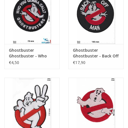
Sleutelhanger
Sticker
Ghostbuster
Ghostbuster
Ghostbuster - Who
Ghostbuster - Back Off
you gonna Calls?
Man - 19 cm
€4,50
€17,90