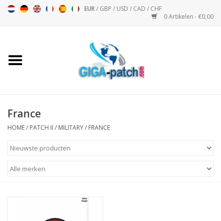
EUR
/
GBP
/
USD
/
CAD
/
CHF
0 Artikelen - €0,00
Home
Bigpatch
Bikerpatch
France
HOME
/
PATCH II
/
MILITARY
/
FRANCE
Motor Sport - Sport
Muziek
Patch I
Patch II