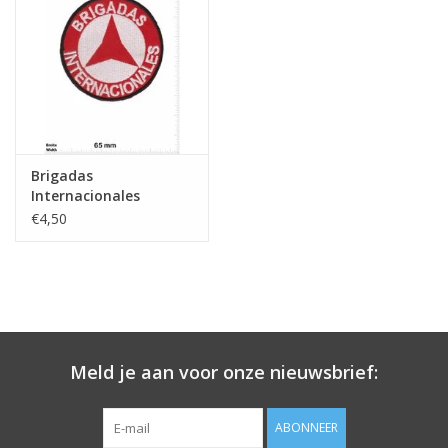
Sleutelhanger
Sticker
Brigadas
Internacionales
Brigadas
€4,50
Internacionales -
Internationalen
Brigaden -France
Meld je aan voor onze nieuwsbrief:
ABONNEER