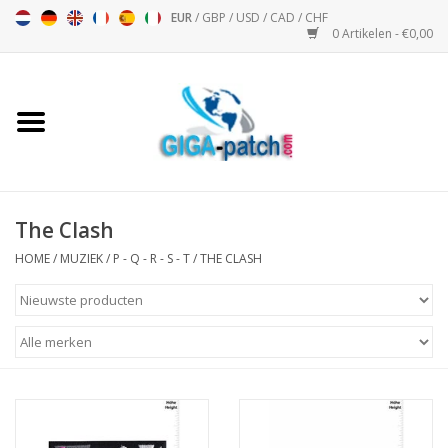
EUR
/
GBP
/
USD
/
CAD
/
CHF
0 Artikelen - €0,00
Home
Bigpatch
Bikerpatch
The Clash
HOME
/
MUZIEK
/
P - Q - R - S - T
/
THE CLASH
Motor Sport - Sport
Muziek
Patch I
Patch II