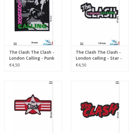
Sleutelhanger
Sticker
The Clash The Clash -
The Clash The Clash -
London Calling - Punk
London calling - Star -
Band
Punk Band
€4,50
€4,50