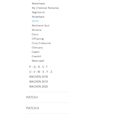
Motörhead
My Chemical Romance
Nightwish
Nickelback
NOFX
Northerm Soul
Nirvana
Oasis
Offspring
Ozzy Osbourne
Obituary
Opeth
Overkill
Moonspell
P - Q - R - S - T
U - V - W - X - Y - Z
WACKEN 2018
WACKEN 2019
WACKEN 2020
PATCH I
PATCH II