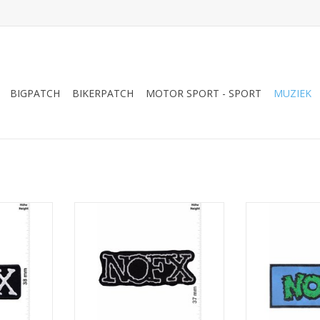
BIGPATCH
BIKERPATCH
MOTOR SPORT - SPORT
MUZIEK
ck Melodic-
NOFX - silver- Punkrock Melodic-
NOFX - Punk
nd
Hardcore-Band
Hardcore-
NKELWAGEN
TOEVOEGEN AAN WINKELWAGEN
TOEVOEGEN AA