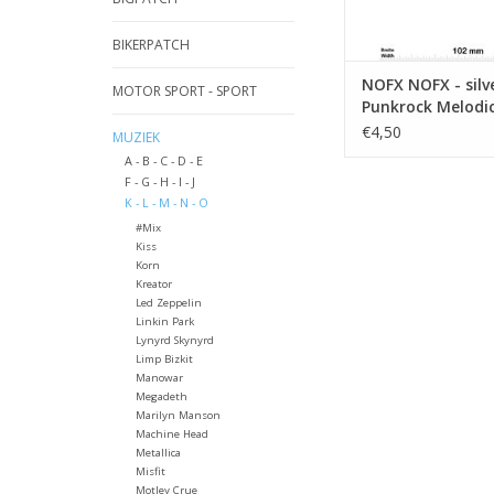
BIKERPATCH
NOFX NOFX - silve
MOTOR SPORT - SPORT
Punkrock Melodi
Hardcore-Band
€4,50
MUZIEK
A - B - C - D - E
F - G - H - I - J
K - L - M - N - O
#Mix
Kiss
Korn
Kreator
Led Zeppelin
Linkin Park
Lynyrd Skynyrd
Limp Bizkit
Manowar
Megadeth
Marilyn Manson
Machine Head
Metallica
Misfit
Motley Crue