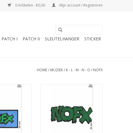
0 Artikelen - €0,00
Mijn account / Registreren
PATCH I
PATCH II
SLEUTELHANGER
STICKER
HOME
/
MUZIEK
/
K - L - M - N - O
/
NOFX
rock Melodic-
NOFX - Punkrock Melodic-
Band - blue
Hardcore-Band
N WINKELWAGEN
TOEVOEGEN AAN WINKELWAGEN