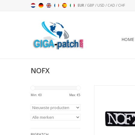
EUR
/
GBP
/
USD
/
CAD
/
CHF
HOME
NOFX
NOFX - silver - Punkro
Hardcore-Ba
Min: €
0
Max: €
5
TOEVOEGEN AAN WI
BIGPATCH