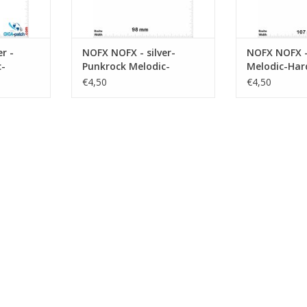
r -
NOFX NOFX - silver-
NOFX NOFX -
c-
Punkrock Melodic-
Melodic-Har
Hardcore-Band
blue
€4,50
€4,50