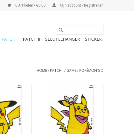
0 Artikelen - €0,00
Mijn account / Registreren
PATCH I
PATCH II
SLEUTELHANGER
STICKER
HOME
/
PATCH I
/
GAME
/
POKÉMON GO
kémon - Apple
Pikachu - Pokémon - Fly
N WINKELWAGEN
TOEVOEGEN AAN WINKELWAGEN