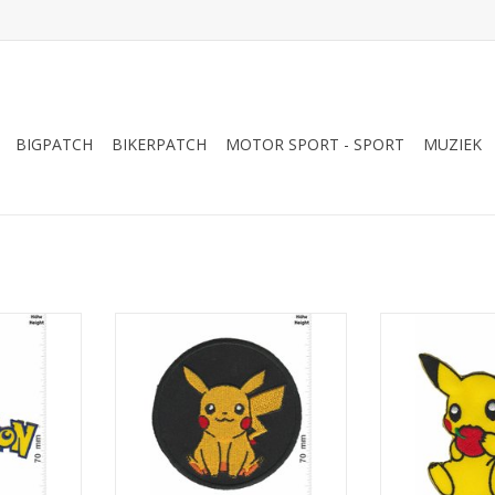
BIGPATCH
BIKERPATCH
MOTOR SPORT - SPORT
MUZIEK
 font II
Pikachu - Pokémon - round
Pikachu - Po
NKELWAGEN
TOEVOEGEN AAN WINKELWAGEN
TOEVOEGEN AA