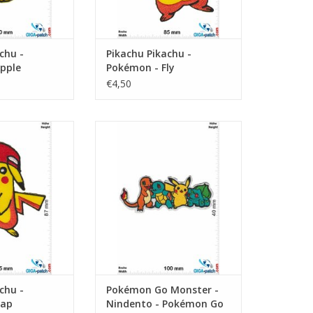
chu -
Pikachu Pikachu -
pple
Pokémon - Fly
€4,50
okémon - Cap
Monster -Nindento - Pokémon
Go
N WINKELWAGEN
TOEVOEGEN AAN WINKELWAGEN
chu -
Pokémon Go Monster -
Cap
Nindento - Pokémon Go