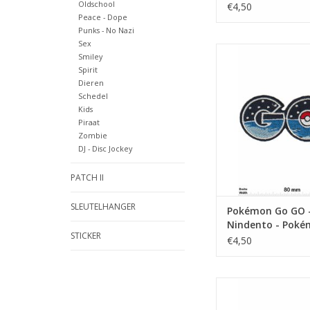
Oldschool
€4,50
Peace - Dope
Punks - No Nazi
Sex
GO -Nindento - Po
Smiley
Spirit
TOEVOEGEN AAN WI
Dieren
Schedel
Kids
Piraat
Zombie
DJ - Disc Jockey
PATCH II
SLEUTELHANGER
Pokémon Go GO 
Nindento - Poké
STICKER
€4,50
Pokémon - g
TOEVOEGEN AAN WI