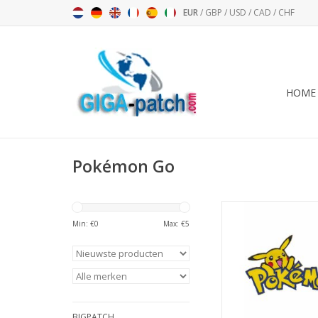
EUR
/
GBP
/
USD
/
CAD
/
CHF
HOME
Pokémon Go
Pikachu - Pokémon -
Min: €
0
Max: €
5
TOEVOEGEN AAN WI
BIGPATCH