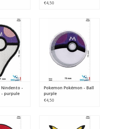
€4,50
Pokémon Go -
Pokémon - Ball purple
pule
TOEVOEGEN AAN WINKELWAGEN
N WINKELWAGEN
Nindento -
Pokemon Pokémon - Ball
- purpule
purple
€4,50
- Ball red
Pikachu - Pokémon
N WINKELWAGEN
TOEVOEGEN AAN WINKELWAGEN