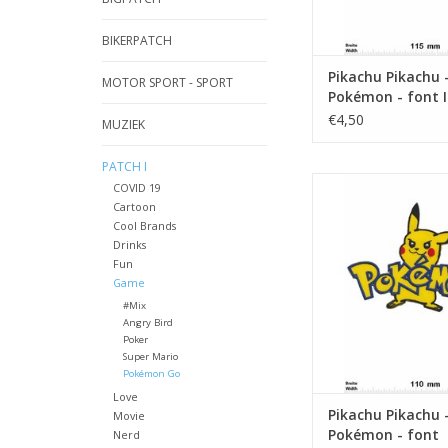
BIKERPATCH
Pikachu Pikachu 
MOTOR SPORT - SPORT
Pokémon - font I
€4,50
MUZIEK
PATCH I
Pikachu - Pokémon
COVID 19
Cartoon
TOEVOEGEN AAN WI
Cool Brands
Drinks
Fun
Game
#Mix
Angry Bird
Poker
Super Mario
Pokémon Go
Love
Pikachu Pikachu 
Movie
Pokémon - font
Nerd