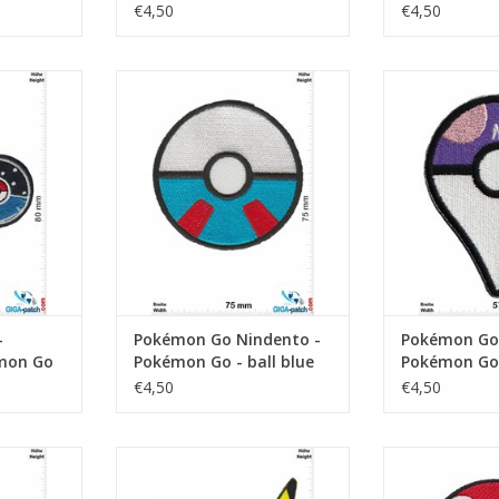
€4,50
€4,50
kémon Go
Nindento - Pokémon Go - ball
Nindento - 
blue
pur
NKELWAGEN
TOEVOEGEN AAN WINKELWAGEN
TOEVOEGEN AA
-
Pokémon Go Nindento -
Pokémon Go 
mon Go
Pokémon Go - ball blue
Pokémon Go 
€4,50
€4,50
old
Pikachu - Pokémon - stand
Pokémon 
NKELWAGEN
TOEVOEGEN AAN WINKELWAGEN
TOEVOEGEN AA