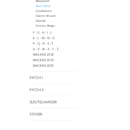
Behemoth
Black Metal
Candlemass
Electric Wizard
Deicide
Dimmu Borgir
F - G - H - I - J
K - L - M - N - O
P - Q - R - S - T
U - V - W - X - Y - Z
WACKEN 2018
WACKEN 2019
WACKEN 2020
PATCH I
PATCH II
SLEUTELHANGER
STICKER