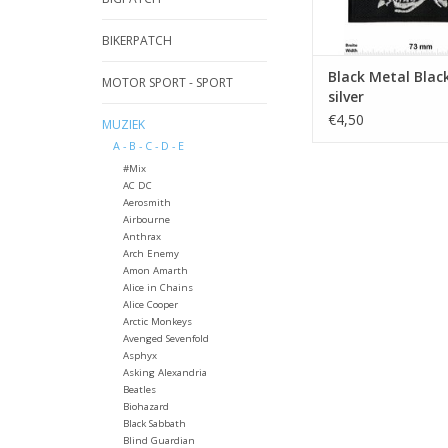
BIKERPATCH
Black Metal Blac
MOTOR SPORT - SPORT
silver
€4,50
MUZIEK
A - B - C - D - E
#Mix
AC DC
Aerosmith
Airbourne
Anthrax
Arch Enemy
Amon Amarth
Alice in Chains
Alice Cooper
Arctic Monkeys
Avenged Sevenfold
Asphyx
Asking Alexandria
Beatles
Biohazard
Black Sabbath
Blind Guardian