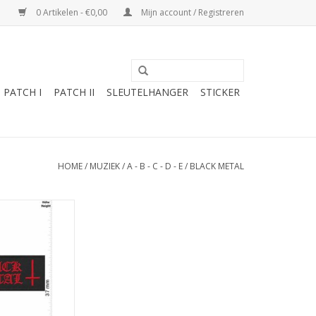
0 Artikelen - €0,00
Mijn account / Registreren
PATCH I
PATCH II
SLEUTELHANGER
STICKER
HOME
/
MUZIEK
/
A - B - C - D - E
/
BLACK METAL
tal - red
N WINKELWAGEN