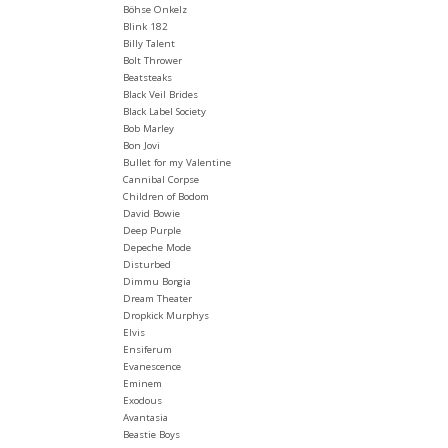
Böhse Onkelz
Blink 182
Billy Talent
Bolt Thrower
Beatsteaks
Black Veil Brides
Black Label Society
Bob Marley
Bon Jovi
Bullet for my Valentine
Cannibal Corpse
Children of Bodom
David Bowie
Deep Purple
Depeche Mode
Disturbed
Dimmu Borgia
Dream Theater
Dropkick Murphys
Elvis
Ensiferum
Evanescence
Eminem
Exodous
Avantasia
Beastie Boys