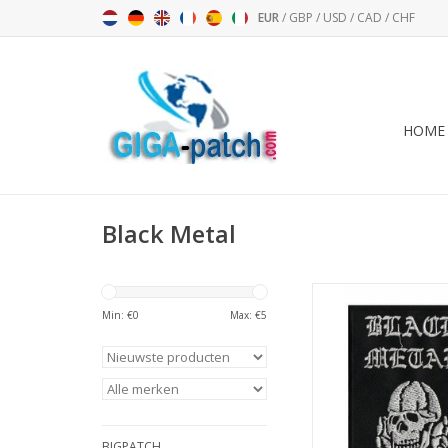
EUR
/
GBP
/
USD
/
CAD
/
CHF
HOME
Black Metal
Black Metal - s
Min: €
0
Max: €
5
TOEVOEGEN AAN WI
BIGPATCH