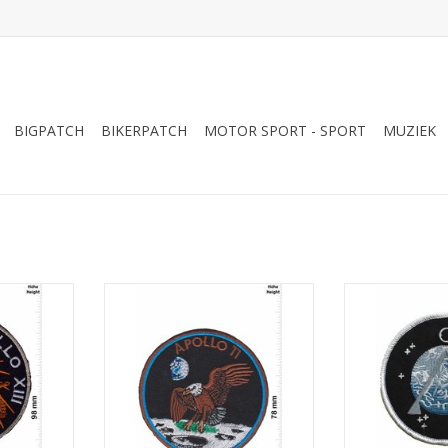
BIGPATCH
BIKERPATCH
MOTOR SPORT - SPORT
MUZIEK
I - Ex Luna
Apollo 11 - Apollo XI
Apollo - 
- HQ
TOEVOEGEN AAN WINKELWAGEN
TOEVOEGEN AA
NKELWAGEN