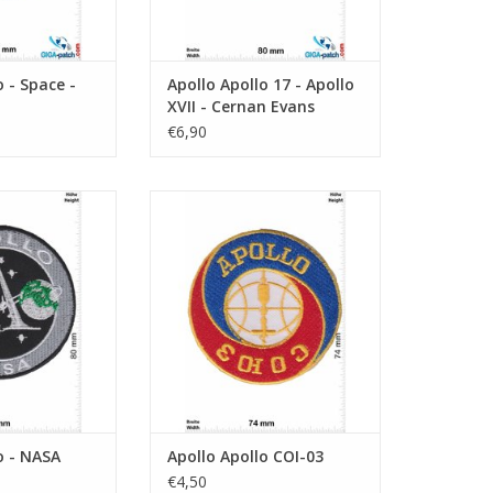
o - Space -
Apollo Apollo 17 - Apollo
XVII - Cernan Evans
Schmitt
€6,90
 - NASA
Apollo COI-03
N WINKELWAGEN
TOEVOEGEN AAN WINKELWAGEN
o - NASA
Apollo Apollo COI-03
€4,50