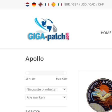
EUR
/
GBP
/
USD
/
CAD
/
CHF
HOME
Apollo
Apollo 13 - Apollo XII
Scientia- BIG 
Min: €
0
Max: €
10
TOEVOEGEN AAN WI
BIGPATCH