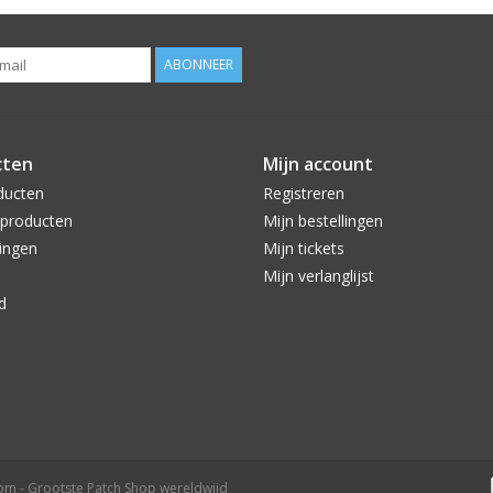
ABONNEER
cten
Mijn account
ducten
Registreren
producten
Mijn bestellingen
ingen
Mijn tickets
Mijn verlanglijst
d
com - Grootste Patch Shop wereldwijd