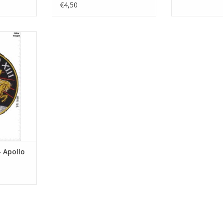
€4,50
o XIII
NKELWAGEN
- Apollo