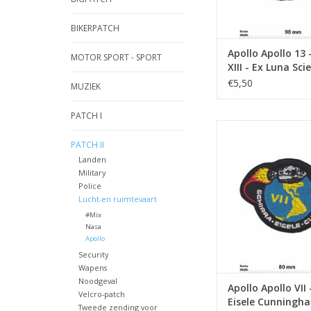
BIKERPATCH
Apollo Apollo 13 
MOTOR SPORT - SPORT
XIII - Ex Luna Sci
BIG - HQ
€5,50
MUZIEK
PATCH I
Apollo VII - Schirr
Cunningha
PATCH II
Landen
TOEVOEGEN AAN WI
Military
Police
Lucht-en ruimtevaart
#Mix
Nasa
Apollo
Security
Wapens
Noodgeval
Apollo Apollo VII 
Velcro-patch
Eisele Cunningh
Tweede zending voor