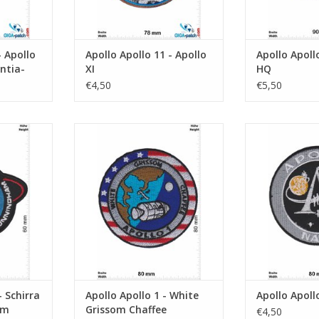
- Apollo
Apollo Apollo 11 - Apollo
Apollo Apoll
entia-
XI
HQ
€4,50
€5,50
a Eisele
Apollo 1 - White Grissom Chaffee
Apollo
m
TOEVOEGEN AAN WINKELWAGEN
TOEVOEGEN AA
NKELWAGEN
- Schirra
Apollo Apollo 1 - White
Apollo Apoll
am
Grissom Chaffee
€4,50