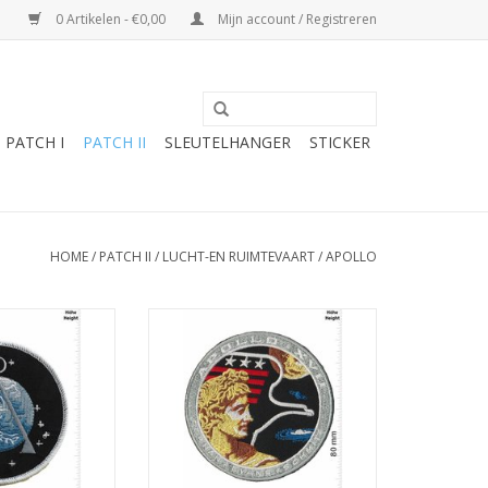
0 Artikelen - €0,00
Mijn account / Registreren
PATCH I
PATCH II
SLEUTELHANGER
STICKER
HOME
/
PATCH II
/
LUCHT-EN RUIMTEVAART
/
APOLLO
Space - HQ
Apollo 17 - Apollo XVII - Cernan
Evans Schmitt
N WINKELWAGEN
TOEVOEGEN AAN WINKELWAGEN