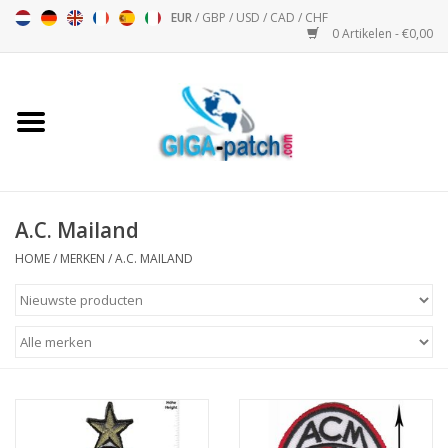
EUR
/
GBP
/
USD
/
CAD
/
CHF
0 Artikelen - €0,00
Home
Bigpatch
Bikerpatch
A.C. Mailand
HOME
/
MERKEN
/
A.C. MAILAND
Motor Sport - Sport
Muziek
Patch I
Patch II