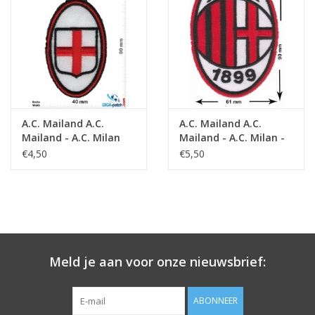
Sleutelhanger
Sticker
A.C. Mailand A.C.
A.C. Mailand A.C.
Mailand - A.C. Milan
Mailand - A.C. Milan -
Associazione Calcio
€4,50
€5,50
Milan - i Rossoneri
(The Red and Blacks) il
Diavolo (The Devil)
Casciavit - Soccer
Meld je aan voor onze nieuwsbrief:
ABONNEER