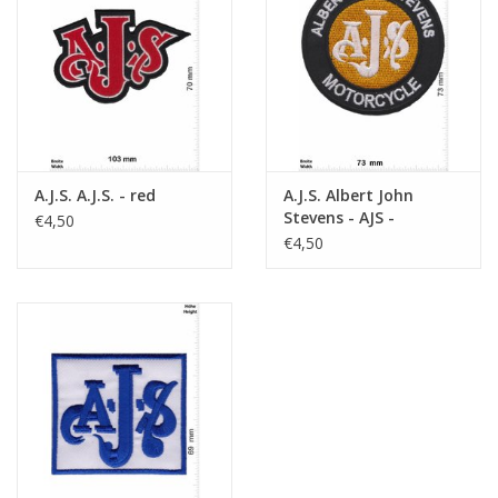
Sleutelhanger
Sticker
A.J.S. A.J.S. - red
A.J.S. Albert John
Stevens - AJS -
€4,50
Motorcycles
€4,50