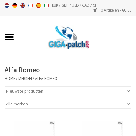
EUR
/
GBP
/
USD
/
CAD
/
CHF
0 Artikelen - €0,00
Home
Bigpatch
Bikerpatch
Alfa Romeo
HOME
/
MERKEN
/
ALFA ROMEO
Motor Sport - Sport
Muziek
Patch I
Patch II