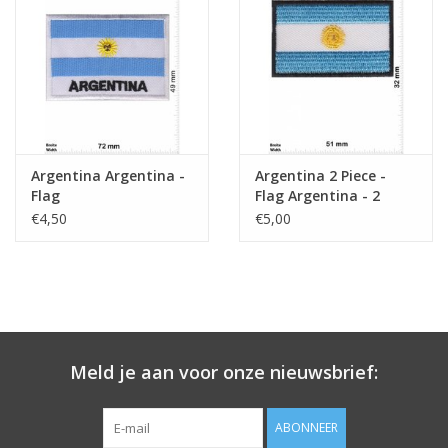
Sleutelhanger
Sticker
Argentina Argentina -
Argentina 2 Piece -
Flag
Flag Argentina - 2
Piece - small
€4,50
€5,00
Meld je aan voor onze nieuwsbrief:
ABONNEER