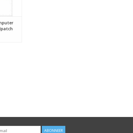
mputer
dpatch
ABONNEER