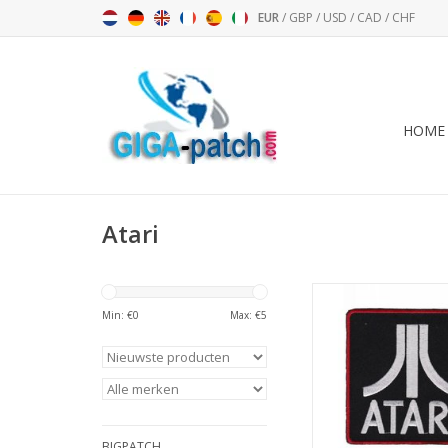
EUR
/
GBP
/
USD
/
CAD
/
CHF
HOME
Atari
ATARI - Computer Ol
Nerdpatch
Min: €
0
Max: €
5
TOEVOEGEN AAN WI
BIGPATCH