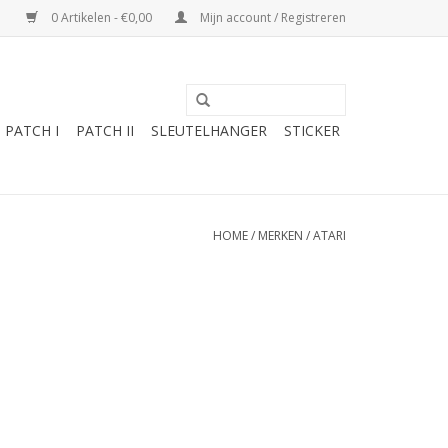
0 Artikelen - €0,00
Mijn account / Registreren
PATCH I
PATCH II
SLEUTELHANGER
STICKER
HOME
/
MERKEN
/
ATARI