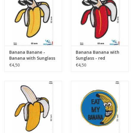
Sleutelhanger
Sticker
Banana Banane -
Banana Banana with
Banana with Sunglass
Sunglass - red
- yellow
€4,50
€4,50