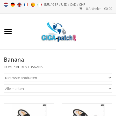
EUR
/
GBP
/
USD
/
CAD
/
CHF
0 Artikelen - €0,00
Home
Bigpatch
Bikerpatch
Banana
HOME
/
MERKEN
/
BANANA
Motor Sport - Sport
Muziek
Patch I
Patch II