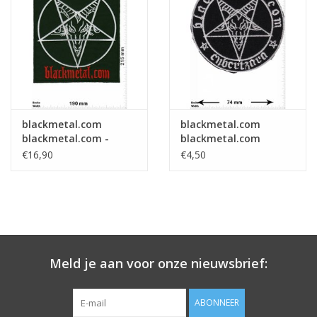
Sleutelhanger
Sticker
blackmetal.com
blackmetal.com
blackmetal.com -
blackmetal.com
Pentagram
€16,90
€4,50
Meld je aan voor onze nieuwsbrief:
ABONNEER