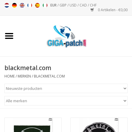
EUR
/
GBP
/
USD
/
CAD
/
CHF
0 Artikelen - €0,00
Home
Bigpatch
Bikerpatch
blackmetal.com
HOME
/
MERKEN
/
BLACKMETAL.COM
Motor Sport - Sport
Muziek
Patch I
Patch II