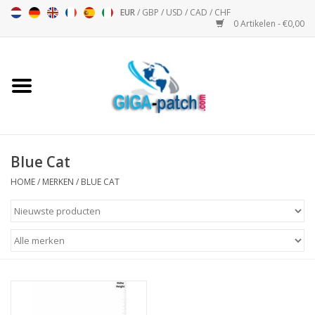
EUR
/
GBP
/
USD
/
CAD
/
CHF
0 Artikelen - €0,00
Home
Bigpatch
Bikerpatch
Blue Cat
HOME
/
MERKEN
/
BLUE CAT
Motor Sport - Sport
Muziek
Patch I
Patch II