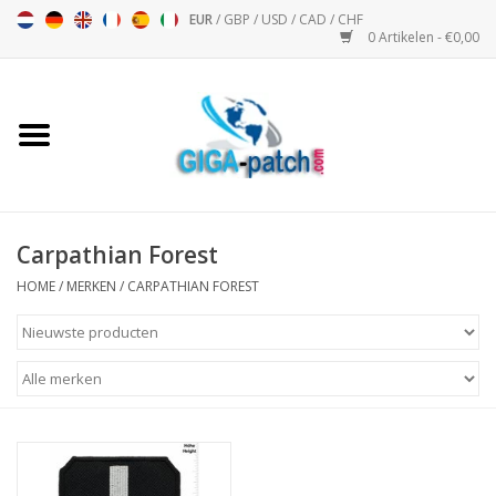
EUR
/
GBP
/
USD
/
CAD
/
CHF
0 Artikelen - €0,00
Home
Bigpatch
Bikerpatch
Carpathian Forest
HOME
/
MERKEN
/
CARPATHIAN FOREST
Motor Sport - Sport
Muziek
Patch I
Patch II