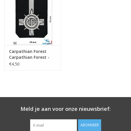
Sleutelhanger
Sticker
Carpathian Forest
Carpathian Forest -
Black-Metal-Band
€4,50
Meld je aan voor onze nieuwsbrief:
ABONNEER