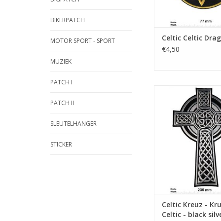
BIKERPATCH
Celtic Celtic Dra
MOTOR SPORT - SPORT
€4,50
MUZIEK
PATCH I
Kreuz - Kruzifix- Celt
silver- 36 c
PATCH II
TOEVOEGEN AAN WI
SLEUTELHANGER
STICKER
Celtic Kreuz - Kru
Celtic - black silv