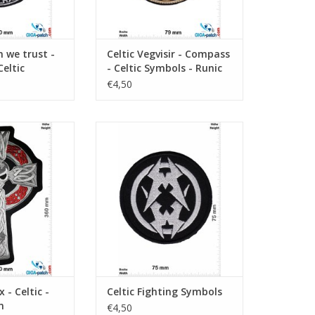
n we trust -
Celtic Vegvisir - Compass
Celtic
- Celtic Symbols - Runic
€4,50
c - Viking- 28 cm
Fighting Symbols
N WINKELWAGEN
TOEVOEGEN AAN WINKELWAGEN
x - Celtic -
Celtic Fighting Symbols
m
€4,50