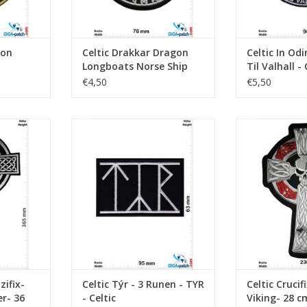
gon
Celtic Drakkar Dragon
Celtic In Odi
Longboats Norse Ship
Til Valhall - 
Viking Ragnarok- Celtic
€4,50
€5,50
ic - black
Týr - 3 Runen - TYR - Celtic
Crucifix - Celti
m
TOEVOEGEN AAN WINKELWAGEN
TOEVOEGEN AA
NKELWAGEN
zifix-
Celtic Týr - 3 Runen - TYR
Celtic Crucifi
er- 36
- Celtic
Viking- 28 c