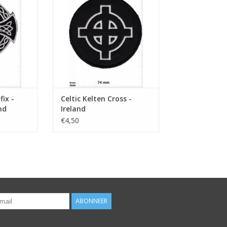
NKELWAGEN
fix -
Celtic Kelten Cross -
nd
Ireland
€4,50
ABONNEER