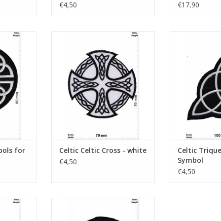
€4,50
€17,90
Strength
Celtic Cross - white
Triquetra - 
NKELWAGEN
TOEVOEGEN AAN WINKELWAGEN
TOEVOEGEN AA
bols for
Celtic Celtic Cross - white
Celtic Trique
Symbol
€4,50
€4,50
er black -
Kelten Cross - Ireland
TOEVOEGEN AAN WINKELWAGEN