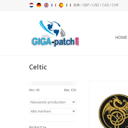
EUR
/
GBP
/
USD
/
CAD
/
CHF
HOME
Celtic
Celtic Drag
Min: €
0
Max: €
20
TOEVOEGEN AAN WI
BIGPATCH