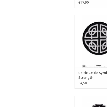
cm
€17,90
Celtic Symbols for 
TOEVOEGEN AAN WI
Celtic Celtic Sym
Strength
€4,50
Celtic Crucifix - silv
round