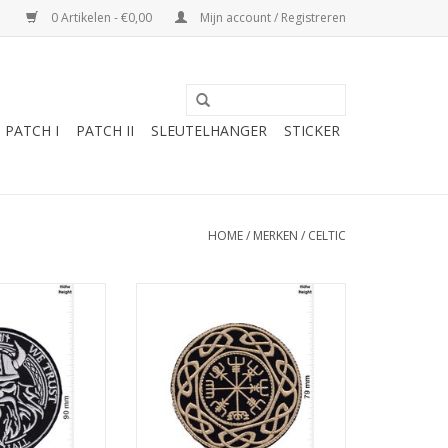
0 Artikelen - €0,00
Mijn account / Registreren
PATCH I
PATCH II
SLEUTELHANGER
STICKER
HOME
/
MERKEN
/
CELTIC
t - Til Valhall -
Vegvisir - Compass - Celtic
ltic
Symbols - Runic
N WINKELWAGEN
TOEVOEGEN AAN WINKELWAGEN