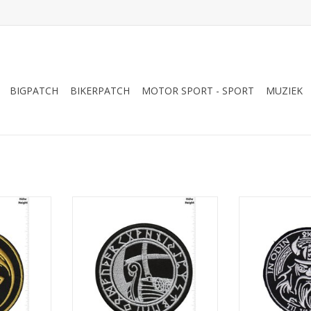
BIGPATCH
BIKERPATCH
MOTOR SPORT - SPORT
MUZIEK
on
Drakkar Dragon Longboats
In Odin we trus
Norse Ship Viking Ragnarok-
Ce
NKELWAGEN
Celtic
TOEVOEGEN AA
TOEVOEGEN AAN WINKELWAGEN