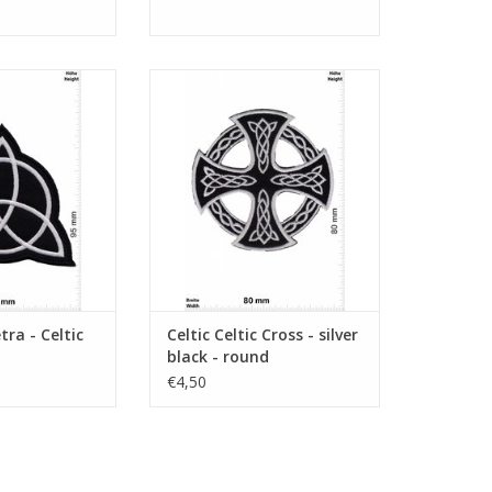
Celtic Symbol
Celtic Cross - silver black - round
N WINKELWAGEN
TOEVOEGEN AAN WINKELWAGEN
tra - Celtic
Celtic Celtic Cross - silver
black - round
€4,50