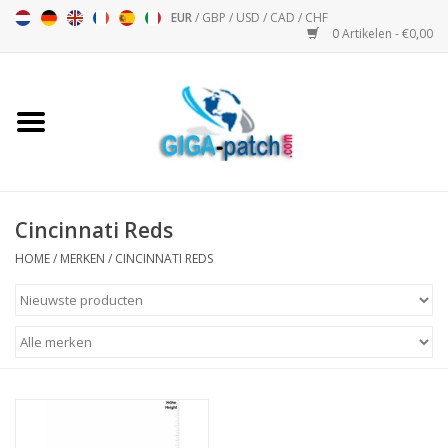
EUR
/
GBP
/
USD
/
CAD
/
CHF
0 Artikelen - €0,00
Home
Bigpatch
Bikerpatch
Cincinnati Reds
HOME
/
MERKEN
/
CINCINNATI REDS
Motor Sport - Sport
Muziek
Patch I
Patch II