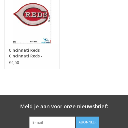
Sleutelhanger
Sticker
Cincinnati Reds
Cincinnati Reds -
Baseball-Mannschaft
€4,50
Meld je aan voor onze nieuwsbrief:
ABONNEER