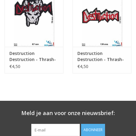
Sleutelhanger
Sticker
Destruction
Destruction
Destruction - Thrash-
Destruction - Thrash-
Metal-Band - Skull
Metal-Bands
€4,50
€4,50
Meld je aan voor onze nieuwsbrief:
ABONNEER