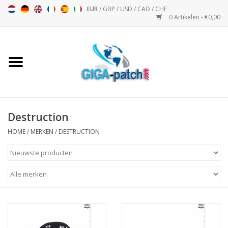
EUR
/
GBP
/
USD
/
CAD
/
CHF
0 Artikelen - €0,00
Home
Bigpatch
Bikerpatch
Destruction
HOME
/
MERKEN
/
DESTRUCTION
Motor Sport - Sport
Muziek
Patch I
Patch II