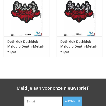
Sleutelhanger
Sticker
Dethklok Dethklok -
Dethklok Dethklok -
Melodic-Death-Metal-
Melodic-Death-Metal-
Band- Metalocalypse
Band
€4,50
€4,50
Meld je aan voor onze nieuwsbrief:
ABONNEER