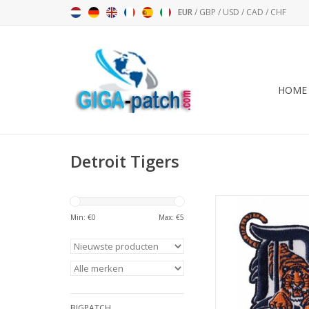
EUR
/
GBP
/
USD
/
CAD
/
CHF
HOME
Detroit Tigers
Detroit Tigers - Maj
Baseball-Te
Min: €
0
Max: €
5
TOEVOEGEN AAN WI
BIGPATCH