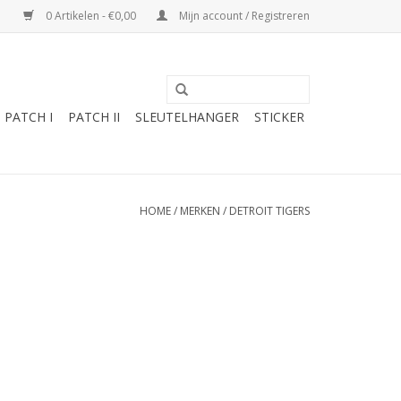
0 Artikelen - €0,00
Mijn account / Registreren
PATCH I
PATCH II
SLEUTELHANGER
STICKER
HOME
/
MERKEN
/
DETROIT TIGERS