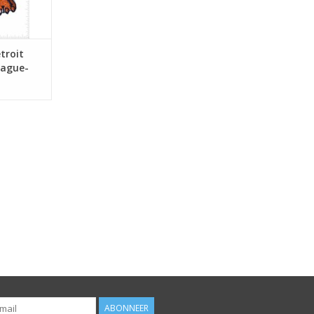
troit
eague-
ABONNEER