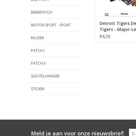
BIKERPATCH
Detroit Tigers De
MOTOR SPORT - SPORT
Tigers - Major-L
Baseball-Team
€4,50
MUZIEK
PATCH I
PATCH II
SLEUTELHANGER
STICKER
Meld je aan voor onze nieuwsbrief: