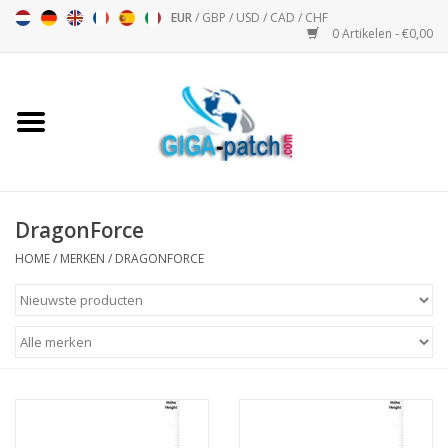
EUR
/
GBP
/
USD
/
CAD
/
CHF
0 Artikelen - €0,00
Home
Bigpatch
Bikerpatch
DragonForce
HOME
/
MERKEN
/
DRAGONFORCE
Motor Sport - Sport
Muziek
Patch I
Patch II