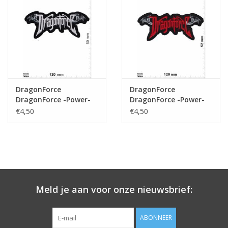
Sleutelhanger
Sticker
DragonForce
DragonForce
DragonForce -Power-
DragonForce -Power-
Metal-Band - silver
Metal-Band
€4,50
€4,50
Meld je aan voor onze nieuwsbrief:
ABONNEER