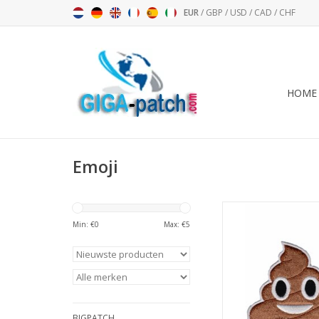
EUR
/
GBP
/
USD
/
CAD
/
CHF
HOME
Emoji
Emoji - Shit - 
Min: €
0
Max: €
5
TOEVOEGEN AAN WI
BIGPATCH