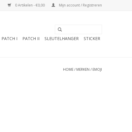
0 Artikelen - €0,00
Mijn account / Registreren
PATCH I
PATCH II
SLEUTELHANGER
STICKER
HOME
/
MERKEN
/
EMOJI