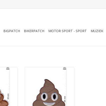
BIGPATCH
BIKERPATCH
MOTOR SPORT - SPORT
MUZIEK
big
Emoji - Shit
NKELWAGEN
TOEVOEGEN AAN WINKELWAGEN