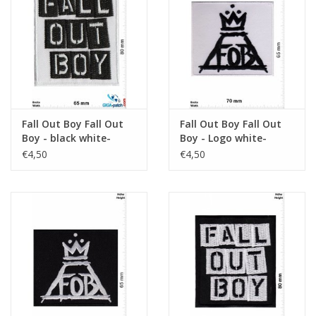
Sleutelhanger
Sticker
Fall Out Boy Fall Out
Fall Out Boy Fall Out
Boy - black white-
Boy - Logo white-
Alternative-Rockband
Alternative-Rockband
€4,50
€4,50