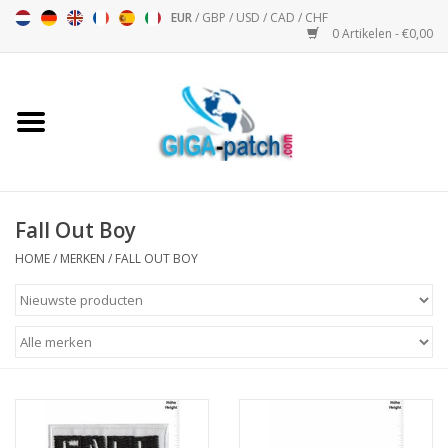
EUR
/
GBP
/
USD
/
CAD
/
CHF
0 Artikelen - €0,00
Home
Bigpatch
Bikerpatch
Fall Out Boy
HOME
/
MERKEN
/
FALL OUT BOY
Motor Sport - Sport
Muziek
Patch I
Patch II