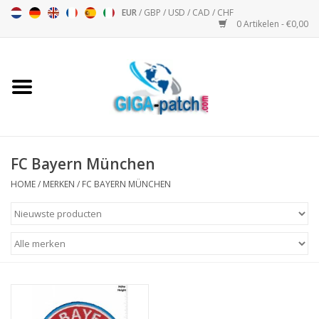
EUR
/
GBP
/
USD
/
CAD
/
CHF
0 Artikelen - €0,00
Home
Bigpatch
Bikerpatch
FC Bayern München
HOME
/
MERKEN
/
FC BAYERN MÜNCHEN
Motor Sport - Sport
Muziek
Patch I
Patch II