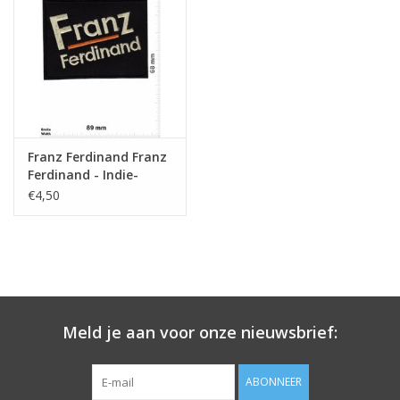
Sleutelhanger
Sticker
Franz Ferdinand Franz
Ferdinand - Indie-
Rockband
€4,50
Meld je aan voor onze nieuwsbrief:
ABONNEER