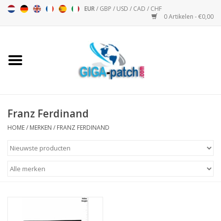
EUR
/
GBP
/
USD
/
CAD
/
CHF
0 Artikelen - €0,00
Home
Bigpatch
Bikerpatch
Franz Ferdinand
HOME
/
MERKEN
/
FRANZ FERDINAND
Motor Sport - Sport
Muziek
Patch I
Patch II