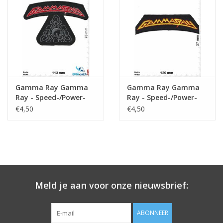
Sleutelhanger
Sticker
Gamma Ray Gamma
Gamma Ray Gamma
Ray - Speed-/Power-
Ray - Speed-/Power-
Metal-Band
Metal-Band
€4,50
€4,50
Meld je aan voor onze nieuwsbrief:
ABONNEER