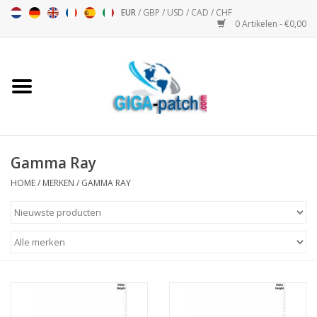
EUR
/
GBP
/
USD
/
CAD
/
CHF
0 Artikelen - €0,00
Home
Bigpatch
Bikerpatch
Gamma Ray
HOME
/
MERKEN
/
GAMMA RAY
Motor Sport - Sport
Muziek
Patch I
Patch II