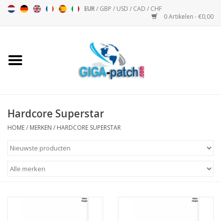
EUR
/
GBP
/
USD
/
CAD
/
CHF
0 Artikelen - €0,00
Home
Bigpatch
Bikerpatch
Hardcore Superstar
HOME
/
MERKEN
/
HARDCORE SUPERSTAR
Motor Sport - Sport
Muziek
Patch I
Patch II