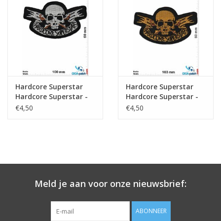
Sleutelhanger
Sticker
Hardcore Superstar
Hardcore Superstar
Hardcore Superstar -
Hardcore Superstar -
silver - Hardrock-
Hardrock-Sleazerock-
€4,50
€4,50
Sleazerock-Band
Band
Meld je aan voor onze nieuwsbrief:
ABONNEER