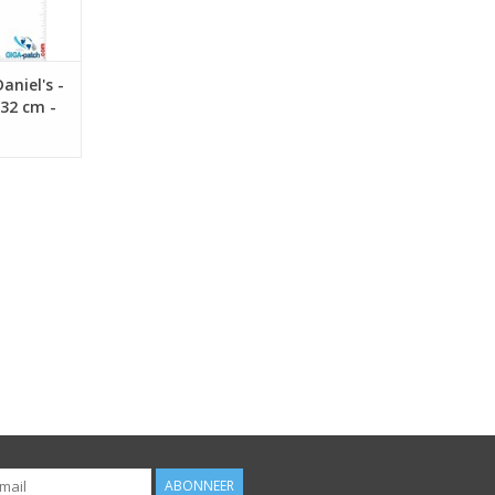
aniel's -
 32 cm -
ABONNEER