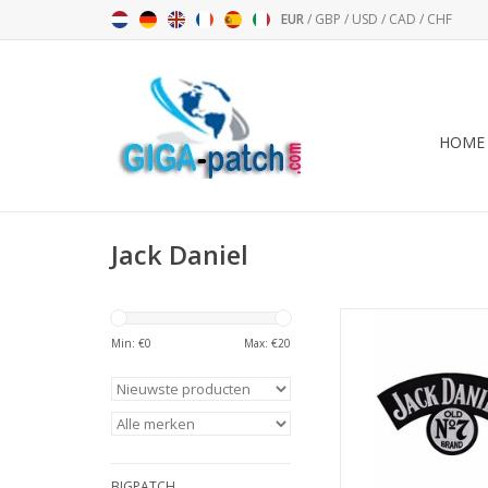
EUR
/
GBP
/
USD
/
CAD
/
CHF
HOME
Jack Daniel
Jack Daniel's - Old N
32 cm - BI
Min: €
0
Max: €
20
TOEVOEGEN AAN WI
BIGPATCH