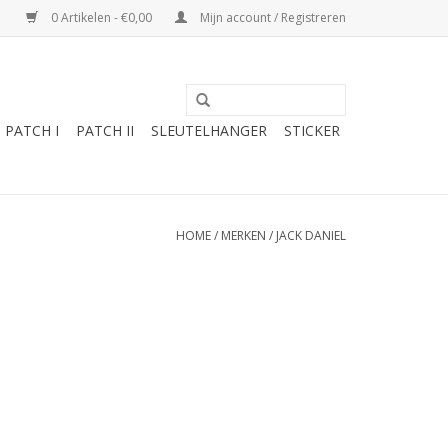
0 Artikelen - €0,00
Mijn account / Registreren
PATCH I
PATCH II
SLEUTELHANGER
STICKER
HOME
/
MERKEN
/
JACK DANIEL