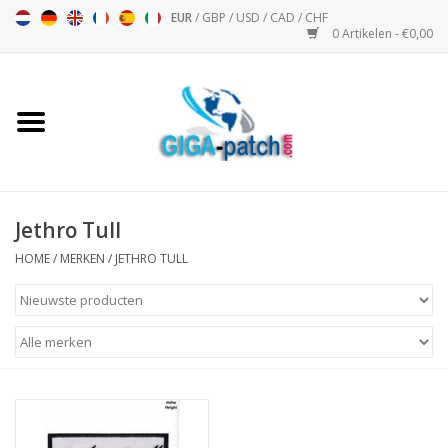
EUR
/
GBP
/
USD
/
CAD
/
CHF
0 Artikelen - €0,00
Home
Bigpatch
Bikerpatch
Jethro Tull
HOME
/
MERKEN
/
JETHRO TULL
Motor Sport - Sport
Muziek
Patch I
Patch II