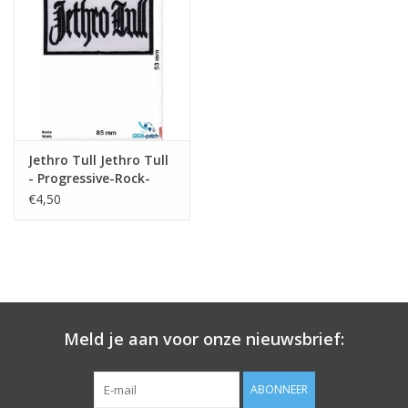
Sleutelhanger
Sticker
Jethro Tull Jethro Tull
- Progressive-Rock-
Band
€4,50
Meld je aan voor onze nieuwsbrief:
ABONNEER