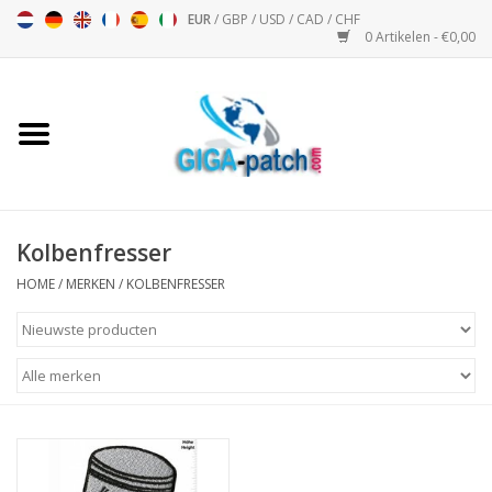
EUR
/
GBP
/
USD
/
CAD
/
CHF
0 Artikelen - €0,00
Home
Bigpatch
Bikerpatch
Kolbenfresser
HOME
/
MERKEN
/
KOLBENFRESSER
Motor Sport - Sport
Muziek
Patch I
Patch II