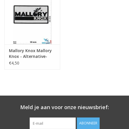
Sleutelhanger
Sticker
Mallory Knox Mallory
Knox - Alternative-
Rock-Post-Hardcore-
€4,50
Band
Meld je aan voor onze nieuwsbrief:
ABONNEER