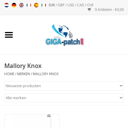
EUR
/
GBP
/
USD
/
CAD
/
CHF
0 Artikelen - €0,00
Home
Bigpatch
Bikerpatch
Mallory Knox
HOME
/
MERKEN
/
MALLORY KNOX
Motor Sport - Sport
Muziek
Patch I
Patch II