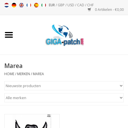
EUR
/
GBP
/
USD
/
CAD
/
CHF
0 Artikelen - €0,00
Home
Bigpatch
Bikerpatch
Marea
HOME
/
MERKEN
/
MAREA
Motor Sport - Sport
Muziek
Patch I
Patch II