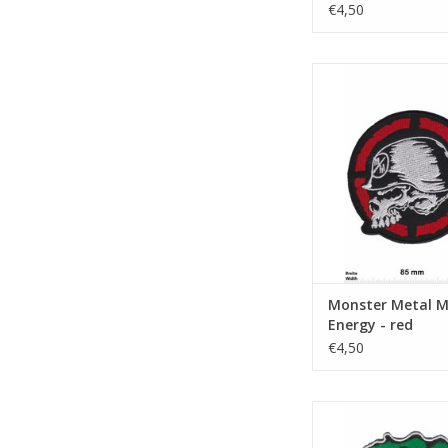
€4,50
Metal Mulisha - Ene
TOEVOEGEN AAN WI
Monster Metal M
Energy - red
€4,50
Monster Energy - sc
TOEVOEGEN AAN WI