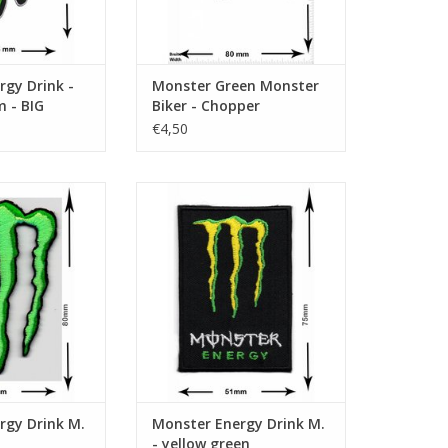
rgy Drink -
Monster Green Monster
m - BIG
Biker - Chopper
€4,50
k M. - green
Energy Drink M. - yellow green
N WINKELWAGEN
TOEVOEGEN AAN WINKELWAGEN
rgy Drink M.
Monster Energy Drink M.
- yellow green