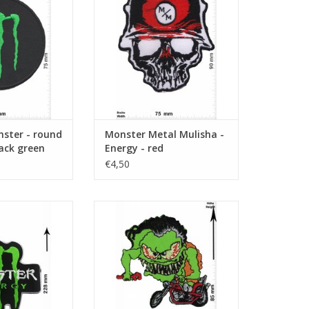
N WINKELWAGEN
ster - round
Monster Metal Mulisha -
lack green
Energy - red
€4,50
reen - 24 cm - BIG
Green Monster Biker - Chopper
N WINKELWAGEN
TOEVOEGEN AAN WINKELWAGEN