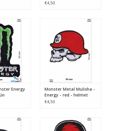
€4,50
 - schwarz grün
Metal Mulisha - Energy - red -
helmet
N WINKELWAGEN
TOEVOEGEN AAN WINKELWAGEN
ster Energy
Monster Metal Mulisha -
rün
Energy - red - helmet
€4,50
 - Energy - black
Metal Mulisha - Energy - red
een
TOEVOEGEN AAN WINKELWAGEN