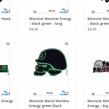
r Head
Monster Monster Energy
Monster Mon
- black green - long
- black gree
€4,50
€4,50
hwarz grün
Metal Mulisha - Energy green
Metal Mulisha
black
NKELWAGEN
TOEVOEGEN AA
TOEVOEGEN AAN WINKELWAGEN
 Energy
Monster Metal Mulisha -
Monster Met
Energy green black
Energy - big