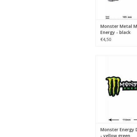
Monster Metal M
Energy - black
€4,50
Energy Drink M. - ye
TOEVOEGEN AAN WI
Monster Energy 
- yellow green