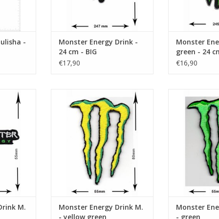
ulisha -
Monster Energy Drink -
Monster Ene
24 cm - BIG
green - 24 c
€17,90
€16,90
llow green
Energy Drink M. - yellow green
Energy Drin
NKELWAGEN
TOEVOEGEN AAN WINKELWAGEN
TOEVOEGEN AA
Drink M.
Monster Energy Drink M.
Monster Ene
- yellow green
- green