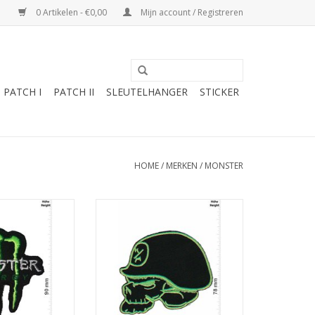
0 Artikelen - €0,00
Mijn account / Registreren
PATCH I
PATCH II
SLEUTELHANGER
STICKER
HOME
/
MERKEN
/
MONSTER
y - black green
Metal Mulisha - Monster Energy -
black green
N WINKELWAGEN
TOEVOEGEN AAN WINKELWAGEN