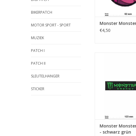
BIKERPATCH
Monster Monste
MOTOR SPORT - SPORT
€4,50
MUZIEK
PATCH I
Monster Energy - sc
PATCH II
TOEVOEGEN AAN WI
SLEUTELHANGER
STICKER
Monster Monster
- schwarz grün