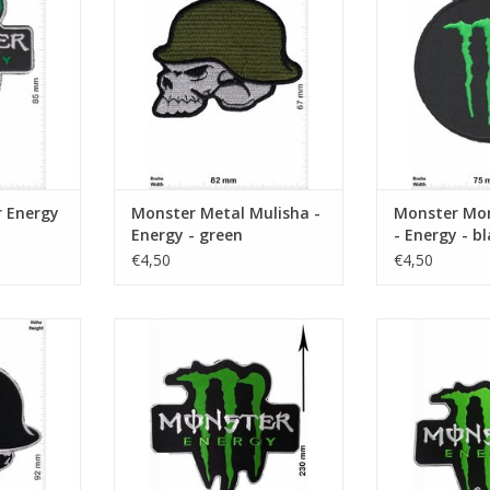
TOEVOEGEN AA
 Energy
Monster Metal Mulisha -
Monster Mon
Energy - green
- Energy - b
€4,50
€4,50
gy - black
Energy Drink - 24 cm - BIG
Energy Drink - g
NKELWAGEN
TOEVOEGEN AAN WINKELWAGEN
TOEVOEGEN AA