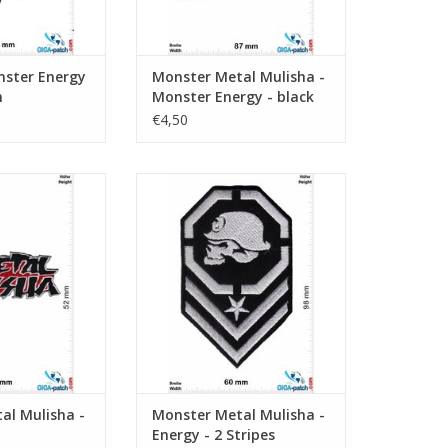
ster Energy
Monster Metal Mulisha -
n
Monster Energy - black
green
€4,50
 - Energy - big
Metal Mulisha - Energy - 2 Stripes
N WINKELWAGEN
TOEVOEGEN AAN WINKELWAGEN
al Mulisha -
Monster Metal Mulisha -
Energy - 2 Stripes