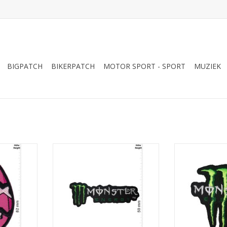
BIGPATCH
BIKERPATCH
MOTOR SPORT - SPORT
MUZIEK
ad
Monster Energy - black green -
Monster Energ
long
NKELWAGEN
TOEVOEGEN AA
TOEVOEGEN AAN WINKELWAGEN