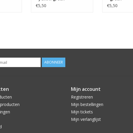
€5,50
€5,50
ABONNEER
cten
Mijn account
ducten
Registreren
producten
Mijn bestellingen
ingen
Mijn tickets
Mijn verlanglijst
d