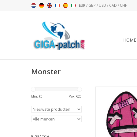
EUR
/
GBP
/
USD
/
CAD
/
CHF
HOME
Monster
Monster He
Min: €
0
Max: €
20
TOEVOEGEN AAN WI
BIGPATCH