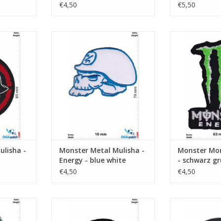
€4,50
€5,50
rgy - red
Metal Mulisha - Energy - blue
Monster Energy
white
NKELWAGEN
TOEVOEGEN AA
TOEVOEGEN AAN WINKELWAGEN
ulisha -
Monster Metal Mulisha -
Monster Mon
Energy - blue white
- schwarz g
€4,50
€4,50
hwarz grün
Metal Mulisha - Energy - green
Monster - round
gr
NKELWAGEN
TOEVOEGEN AAN WINKELWAGEN